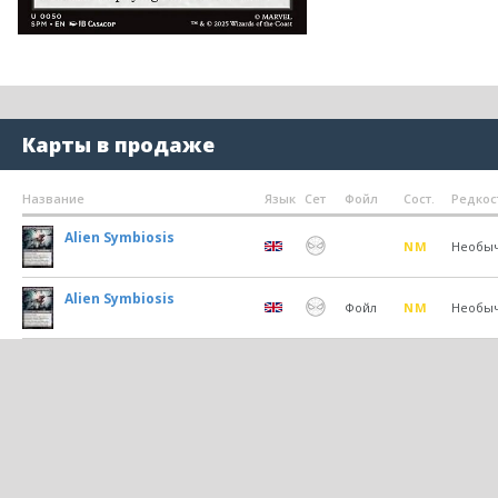
Карты в продаже
Название
Язык
Сет
Фойл
Сост.
Редкос
Alien Symbiosis
NM
Необы
Alien Symbiosis
Фойл
NM
Необы