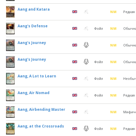
Aang and Katara
NM
Редкая
Aang's Defense
Фойл
NM
Обычн
Aang's Journey
NM
Обычн
Aang's Journey
Фойл
NM
Обычн
Aang, A Lot to Learn
Фойл
NM
Необы
Aang, Air Nomad
Фойл
NM
Редкая
Aang, Airbending Master
NM
Мифич
Aang, at the Crossroads
Фойл
NM
Редкая