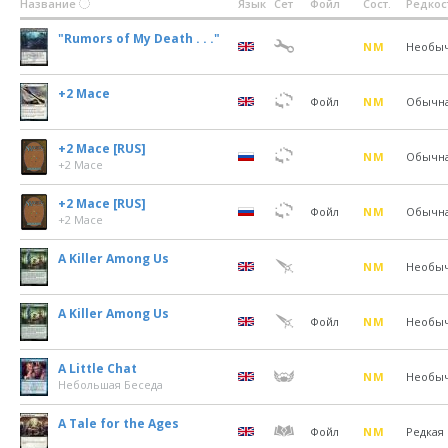
Название
Язык
Сет
Фойл
Сост.
Редкос
"Rumors of My Death . . ."
NM
Необы
+2 Mace
Фойл
NM
Обычн
+2 Mace [RUS]
NM
Обычн
+2 Mace
+2 Mace [RUS]
Фойл
NM
Обычн
+2 Mace
A Killer Among Us
NM
Необы
A Killer Among Us
Фойл
NM
Необы
A Little Chat
NM
Необы
Небольшая Беседа
A Tale for the Ages
Фойл
NM
Редкая