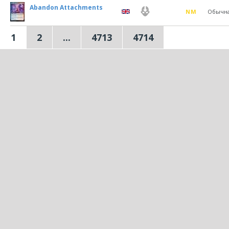
Abandon Attachments
NM
Обычн
1
2
...
4713
4714