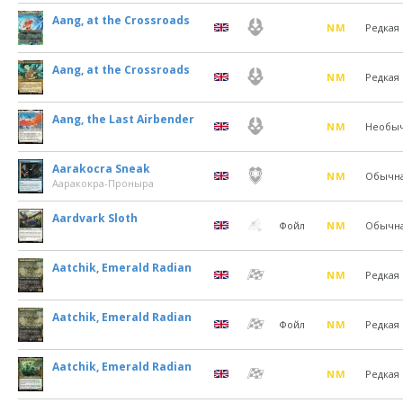
Aang, at the Crossroads
NM
Редкая
Aang, at the Crossroads
NM
Редкая
Aang, the Last Airbender
NM
Необы
Aarakocra Sneak
NM
Обычн
Ааракокра-Проныра
Aardvark Sloth
Фойл
NM
Обычн
Aatchik, Emerald Radian
NM
Редкая
Aatchik, Emerald Radian
Фойл
NM
Редкая
Aatchik, Emerald Radian
NM
Редкая