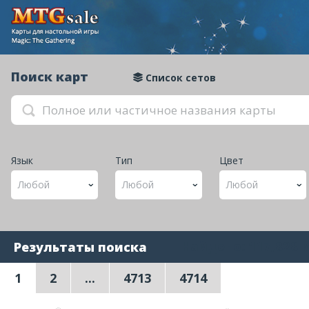
Поиск карт
Список сетов
Язык
Тип
Цвет
Любой
Любой
Любой
Найдено: 117,828 
Результаты поиска
1
2
...
4713
4714