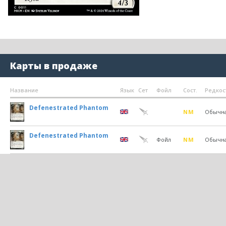
Карты в продаже
Название
Язык
Сет
Фойл
Сост.
Редкос
Defenestrated Phantom
NM
Обычн
Defenestrated Phantom
Фойл
NM
Обычн