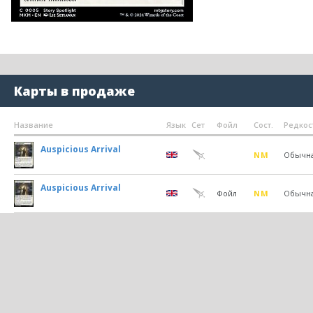
Карты в продаже
Название
Язык
Сет
Фойл
Сост.
Редкос
Auspicious Arrival
NM
Обычн
Auspicious Arrival
Фойл
NM
Обычн