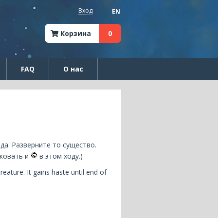
Вход
EN
Корзина
0
FAQ
О нас
да. Разверните то существо.
аковать и
в этом ходу.)
reature. It gains haste until end of