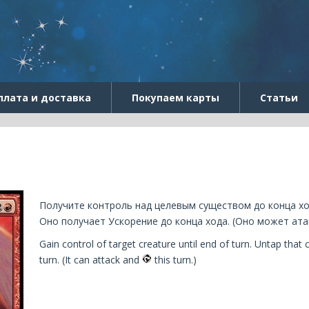
плата и доставка
Покупаем карты
Статьи
Получите контроль над целевым существом до конца хо
Оно получает Ускорение до конца хода. (Оно может ат
Gain control of target creature until end of turn. Untap that c
turn. (It can attack and
this turn.)