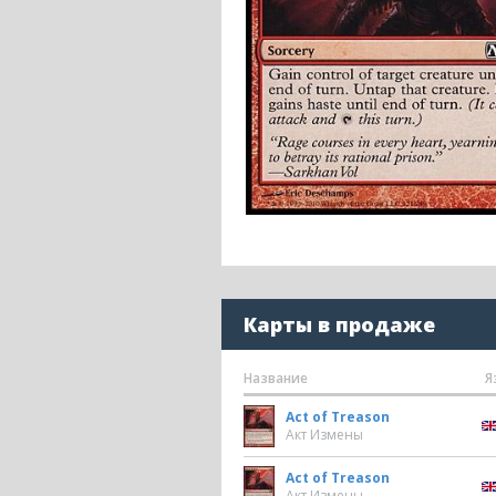
Карты в продаже
Название
Я
Act of Treason
Акт Измены
Act of Treason
Акт Измены