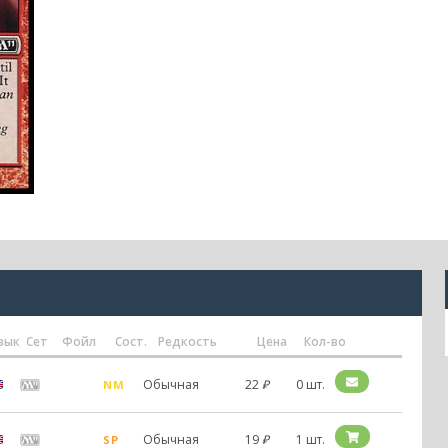
зык
Сет
Фойл
Сост.
Редкость
Цена
Кол-во
Обычная
22
₽
0 шт.
NM
Обычная
19
₽
1 шт.
SP