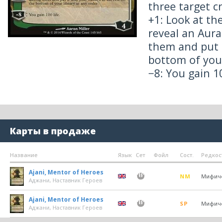
three target c
+1: Look at th
reveal an Aura
them and put i
bottom of your
−8: You gain 10
Карты в продаже
Название
Язык
Сет
Фойл
Сост.
Редкос
Ajani, Mentor of Heroes
NM
Мифич
Аджани, Наставник Героев
Ajani, Mentor of Heroes
SP
Мифич
Аджани, Наставник Героев