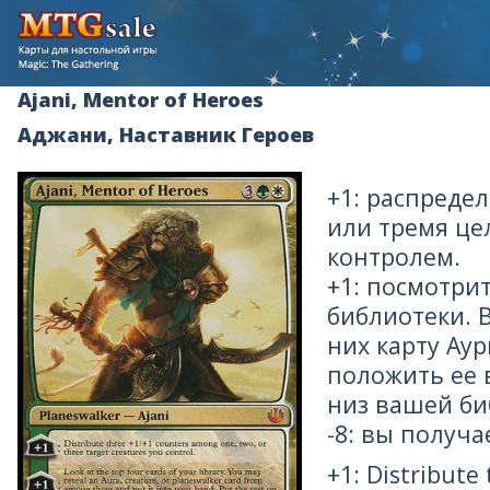
Ajani, Mentor of Heroes
Аджани, Наставник Героев
+1: распреде
или тремя ц
контролем.
+1: посмотри
библиотеки. 
них карту Аур
положить ее 
низ вашей би
-8: вы получа
+1: Distribute