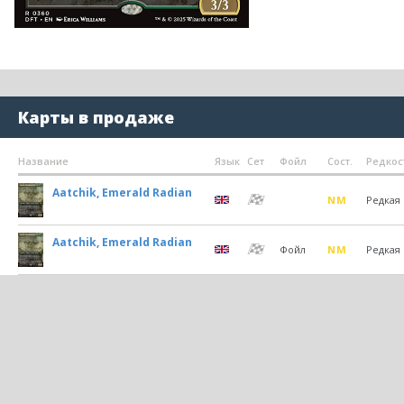
Карты в продаже
Название
Язык
Сет
Фойл
Сост.
Редкос
Aatchik, Emerald Radian
NM
Редкая
Aatchik, Emerald Radian
Фойл
NM
Редкая