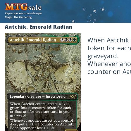
Aatchik, Emerald Radian
When Aatchik e
token for each
graveyard.
Whenever anoth
counter on Aat