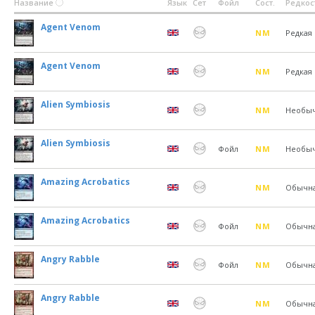
Название
Язык
Сет
Фойл
Сост.
Редкос
Agent Venom
NM
Редкая
Agent Venom
NM
Редкая
Alien Symbiosis
NM
Необы
Alien Symbiosis
Фойл
NM
Необы
Amazing Acrobatics
NM
Обычн
Amazing Acrobatics
Фойл
NM
Обычн
Angry Rabble
Фойл
NM
Обычн
Angry Rabble
NM
Обычн