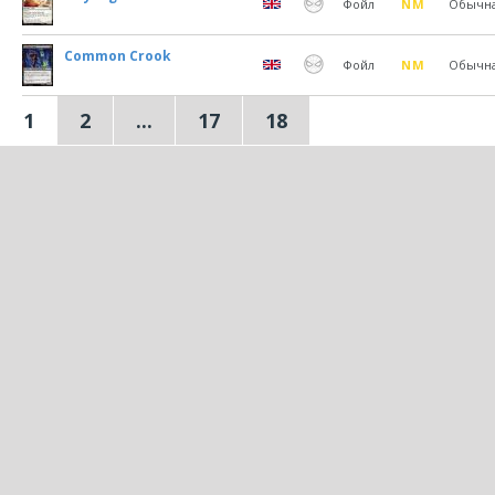
Фойл
NM
Обычн
Common Crook
Фойл
NM
Обычн
1
2
...
17
18