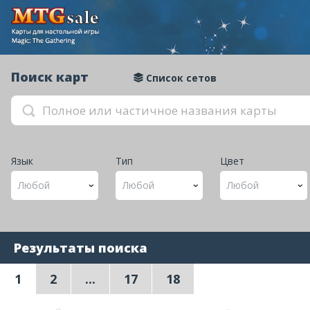
Поиск карт
Список сетов
Язык
Тип
Цвет
Любой
Любой
Любой
Найдено: 433 карт
Результаты поиска
1
2
...
17
18