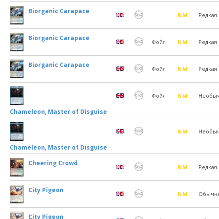
Biorganic Carapace
NM
Редкая
Biorganic Carapace
Фойл
NM
Редкая
Biorganic Carapace
Фойл
NM
Редкая
Фойл
NM
Необы
Chameleon, Master of Disguise
NM
Необы
Chameleon, Master of Disguise
Cheering Crowd
NM
Редкая
City Pigeon
NM
Обычн
City Pigeon