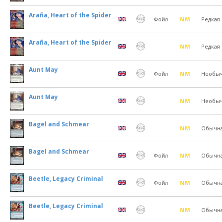
Araña, Heart of the Spider
Фойл
NM
Редкая
Araña, Heart of the Spider
NM
Редкая
Aunt May
Фойл
NM
Необы
Aunt May
NM
Необы
Bagel and Schmear
NM
Обычн
Bagel and Schmear
Фойл
NM
Обычн
Beetle, Legacy Criminal
Фойл
NM
Обычн
Beetle, Legacy Criminal
NM
Обычн