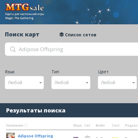
Поиск карт
Список сетов
Язык
Тип
Цвет
Любой
Любой
Любой
Найдено: 5 карт
Результаты поиска
Название
Язык
Сет
Фойл
Сост.
Редкос
Adipose Offspring