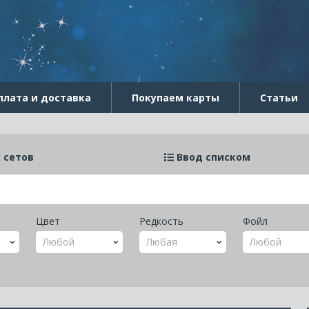
плата и доставка
Покупаем карты
Статьи
 сетов
Ввод списком
Цвет
Редкость
Фойл
Любой
Любая
Любой