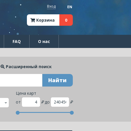
Вход
EN
Корзина
0
FAQ
О нас
Расширенный поиск
Найти
Цена карт
от
₽
до
₽