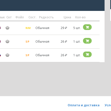
Найдено: 3 карты
зык
Сет
Фойл
Сост.
Редкость
Цена
Кол-во
Обычная
29
₽
5 шт.
NM
Обычная
26
₽
1 шт.
SP
Обычная
26
₽
1 шт.
SP
Оплата и доставка
Усл