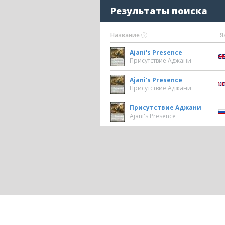
Результаты поиска
Название
Я
Ajani's Presence
Присутствие Аджани
Ajani's Presence
Присутствие Аджани
Присутствие Аджани
Ajani's Presence